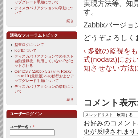
実現方法等、知
ップグレード手順について
ディスカバリアクションの挙動につ
す。
いて
続き
Zabbixバージ
活発なフォーラムトピック
どうぞよろしく
監査ログについて
‹ 多数の監視をも
logrtについて
ディスカバリアクションでのホスト
式(nodata)
自動登録後、利用していないIPがセ
ットされる
知させない方法に
CentOS 7 (Zabbix 5.2) から Rocky
Linux 10 (最新版) への移行およびア
ップグレード手順について
ディスカバリアクションの挙動につ
いて
続き
コメント表示
ユーザーログイン
お好みのコメント
ユーザー名：
*
更が反映されます