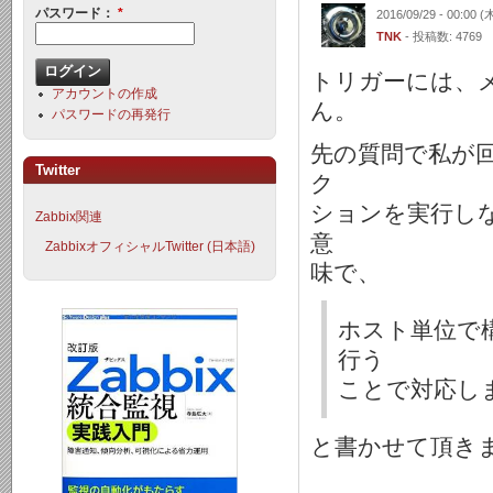
パスワード：
*
2016/09/29 - 00:00 (
TNK
- 投稿数: 4769
トリガーには、
アカウントの作成
ん。
パスワードの再発行
先の質問で私が
Twitter
ク
ションを実行し
Zabbix関連
意
ZabbixオフィシャルTwitter (日本語)
味で、
ホスト単位で
行う
ことで対応し
と書かせて頂き