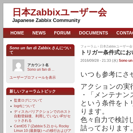
日本Zabbixユーザー会
Japanese Zabbix Community
HOME
NEWS
FORUM
DOCUMENTS
CONTA
フォーラム
›
日本Zabbixユーザー
Sono un fan di Zabbix.
さんについ
トリガー条件式にお
て
2016/09/28 - 21:33 (水)
Sono un f
アカウント名
Sono un fan di ...
いつも参考にさ
ユーザープロフィールを表示
アクションの実
新しいフォーラムトピック
・「メンテナンス
監査ログについて
という条件をト
logrtについて
ります。
ディスカバリアクションでのホスト
自動登録後、利用していないIPがセ
色々自力で検討
ットされる
CentOS 7 (Zabbix 5.2) から Rocky
詰っております
Linux 10 (最新版) への移行およびア