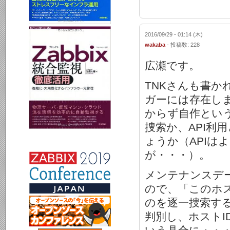
2016/09/29 - 01:14 (木)
wakaba
- 投稿数: 228
広瀬です。
TNKさんも書
ガーには存在し
からず自作とい
捜索か、API利
ょうか（APIは
が・・・）。
メンテナンスデー
ので、「このホス
のを逐一捜索す
判別し、ホストI