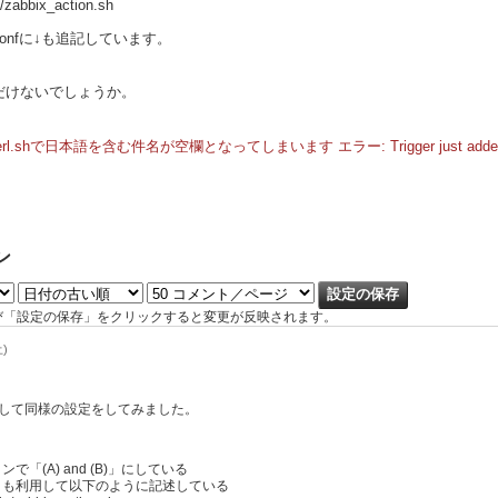
zabbix_action.sh
entd.confに↓も追記しています。
だけないでしょうか。
sage_perl.shで日本語を含む件名が空欄となってしまいます
エラー: Trigger just added.
ン
び「設定の保存」をクリックすると変更が反映されます。
土)
)を利用して同様の設定をしてみました。
(A) and (B)」にしている
も利用して以下のように記述している