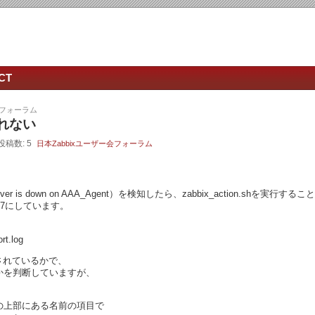
CT
会フォーラム
れない
 投稿数: 5
日本Zabbixユーザー会フォーラム
r is down on AAA_Agent）を検知したら、zabbix_action.shを実
限は777にしています。
rt.log
gが出力されているかで、
かを判断していますが、
の上部にある名前の項目で