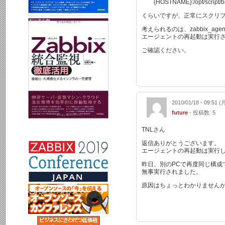
{HOSTNAME}:/opt/script/bin
くらいですが、正常にスクリ
考えられるのは、zabbix_ag
エージェントの再起動は実行
ご確認ください。
2010/01/18 - 09:51 (
future
- 投稿数: 5
TNLさん
返信ありがとうございます。
エージェントの再起動は実行
昨日、別のPCで再度同じ構成
無事実行されました。
原因はちょっとわかりません