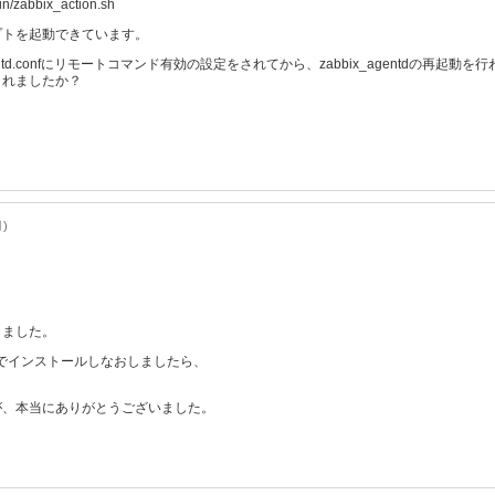
/zabbix_action.sh
プトを起動できています。
entd.confにリモートコマンド有効の設定をされてから、zabbix_agentdの再起
されましたか？
月)
しました。
でインストールしなおしましたら、
が、本当にありがとうございました。