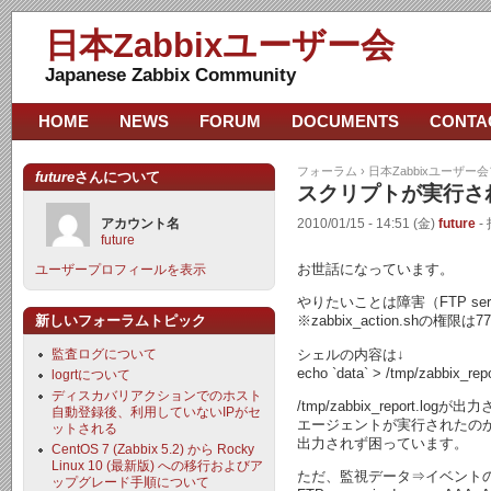
日本Zabbixユーザー会
Japanese Zabbix Community
HOME
NEWS
FORUM
DOCUMENTS
CONTA
フォーラム
›
日本Zabbixユーザー
future
さんについて
スクリプトが実行さ
アカウント名
2010/01/15 - 14:51 (金)
future
-
future
お世話になっています。
ユーザープロフィールを表示
やりたいことは障害（FTP serve
新しいフォーラムトピック
※zabbix_action.shの権
シェルの内容は↓
監査ログについて
echo `data` > /tmp/zabbix_repo
logrtについて
ディスカバリアクションでのホスト
/tmp/zabbix_report.lo
自動登録後、利用していないIPがセ
エージェントが実行されたの
ットされる
出力されず困っています。
CentOS 7 (Zabbix 5.2) から Rocky
Linux 10 (最新版) への移行およびア
ただ、監視データ⇒イベント
ップグレード手順について