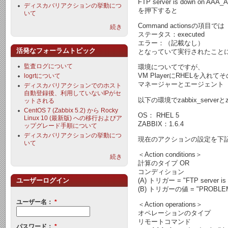
FTP server is down on AAA_A
ディスカバリアクションの挙動につ
を押下すると
いて
Command actionsの項目では
続き
ステータス：executed
エラー：（記載なし）
活発なフォーラムトピック
となっていて実行されたこと
監査ログについて
環境についてですが、
VM PlayerにRHELを入れ
logrtについて
マネージャーとエージェント
ディスカバリアクションでのホスト
自動登録後、利用していないIPがセ
以下の環境でzabbix_serverと
ットされる
CentOS 7 (Zabbix 5.2) から Rocky
OS： RHEL 5
Linux 10 (最新版) への移行およびア
ZABBIX：1.6.4
ップグレード手順について
ディスカバリアクションの挙動につ
現在のアクションの設定を下
いて
＜Action conditions＞
続き
計算のタイプ OR
コンディション
ユーザーログイン
(A) トリガー = "FTP server is
(B) トリガーの値 = "PROBLE
ユーザー名：
*
＜Action operations＞
オペレーションのタイプ
リモートコマンド
パスワード：
*