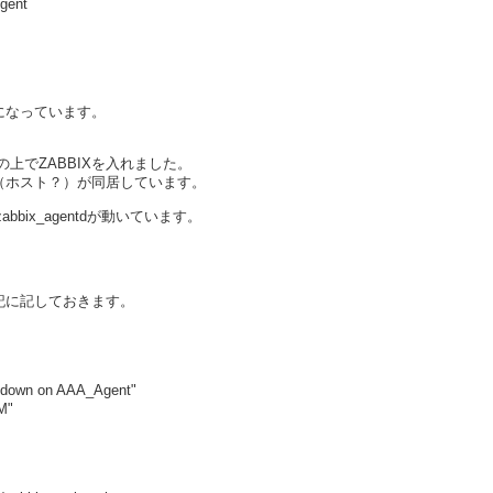
gent
になっています。
てその上でZABBIXを入れました。
（ホスト？）が同居しています。
zabbix_agentdが動いています。
記に記しておきます。
 down on AAA_Agent"
M"