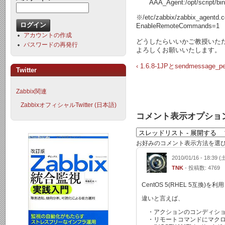
AAA_Agent:/opt/script/bin/
※/etc/zabbix/zabbix_ag
EnableRemoteCommands=1
アカウントの作成
どうしたらいいかご教授いた
パスワードの再発行
よろしくお願いいたします。
‹ 1.6.8-1JPとsendmes
Twitter
Zabbix関連
ZabbixオフィシャルTwitter (日本語)
コメント表示オプショ
お好みのコメント表示方法を選
2010/01/16 - 18:39 (
TNK
- 投稿数: 4769
CentOS 5(RHEL 5互換
違いと言えば、
・アクションのコンディションで「
・リモートコマンドにマクロ