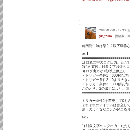
http://www.zabbix.jp/node/354
2018/05/28 - 12:33 (
yk_taiko
- 投稿数: 18
前回発生時は恐らく以下動作
ex.1
=======================
1) 対象文字のログ出力。た
2) 1の直後に対象文字以外のロ
3) ログ出力が1秒以上停止し
・トリガー条件1：600秒以
・トリガー条件2：0より大きい 
・トリガー条件3：300秒以
このとき、2の出力により、{IT
=======================
トリガー条件2を変更して0も
それぞれのアイテムは独立して動
以下のようななことが起こる
ex.2
=======================
1) 対象文字のログ出力。ただし