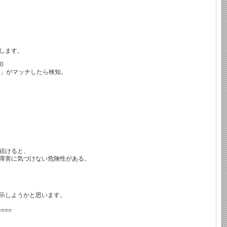
します。
>0
:errno.*」がマッチしたら検知。
され続けると、
障害に気づけない危険性がある。
示しようかと思います。
====