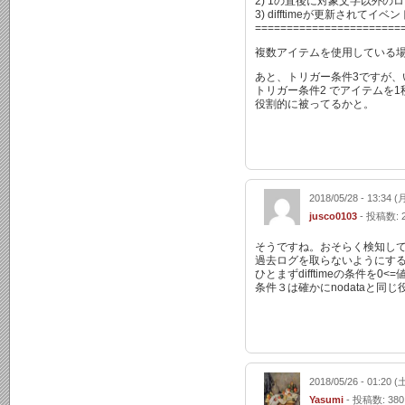
2) 1の直後に対象文字以外のロ
3) difftimeが更新されてイベ
=======================
複数アイテムを使用している場
あと、トリガー条件3ですが、
トリガー条件2 でアイテムを
役割的に被ってるかと。
2018/05/28 - 13:34 (
jusco0103
- 投稿数: 
そうですね。おそらく検知し
過去ログを取らないようにす
ひとまずdifftimeの条件を
条件３は確かにnodataと同
2018/05/26 - 01:20 (
Yasumi
- 投稿数: 380