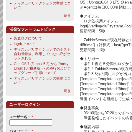
OS : Ubntu16.04.3 LTS (Xenia
ディスカバリアクションの挙動につ
※Agentは毎日06:00頃起動
いて
続き
◆アイテム
・ログ監視用アイテム
logrt[/var/log/dir/^system\.(lo
活発なフォーラムトピック
更新間隔：5秒
監査ログについて
・ZabbixServerの現在
logrtについて
difftime[]（計算式：last("getTime.sh
ディスカバリアクションでのホスト
更新間隔：1秒
自動登録後、利用していないIPがセ
ットされる
◆トリガー
・条件1:直近５分間のログか
CentOS 7 (Zabbix 5.2) から Rocky
Linux 10 (最新版) への移行およびア
・条件2:ZabbixServe
ップグレード手順について
・条件3:5分の間にログが出
ディスカバリアクションの挙動につ
{Template Template:logrt[/var/
いて
{Template Template:difftime[].
{Template Template:difftime[].
続き
{Template Template:logrt[/var/
障害イベントを継続して生成
ユーザーログイン
◆発生事象
・06:10頃から07:20ま
ユーザー名：
*
・障害発報したイベントの内容
◆確認内容
パスワード：
*
・同じテンプレートを使用し