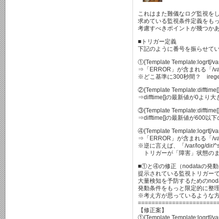
これはまた難儀なログ監視を
求めている監視条件定義をも
考慮すべきポイントが幾つか
■トリガー定義
下記のように番号を振らせて
①{Template Template:logrt[/var
⇒「ERROR」が含まれる「/var/log
※どこ基準に300秒間？ ir
②{Template Template:difftime[]
⇒difftime[]の最新値が0よ
③{Template Template:difftime[]
⇒difftime[]の最新値が60
④{Template Template:logrt[/va
⇒「ERROR」が含まれる「/var/l
※逆に言えば、「/var/log/di
トリガーが「障害」状態のま
■①と④の修正（nodataの
提示されている監視トリガー
大量検知を予防するためのnod
発動条件をもっと限定的に整
※考え方が思っているような
=======================
【修正案】
①{Template Template:logrt[/va