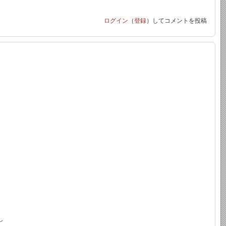
ログイン
（
登録
）してコメントを投稿
し