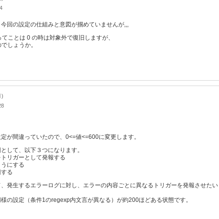
4
今回の設定の仕組みと意図が掴めていませんが,,,
0 ってことは 0 の時は対象外で復旧しますが、
のでしょうか。
月)
28
。
が間違っていたので、0<=値<=600に変更します。
図として、以下３つになります。
をトリガーとして発報する
ようにする
旧する
て、発生するエラーログに対し、エラーの内容ごとに異なるトリガーを発報させたい
の設定（条件1のregexp内文言が異なる）が約200ほどある状態です。