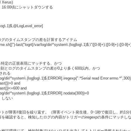
l Xerus)
し、16:00頃にシャットダウンする
g|log\.1)$,@LogLevel_error]
時刻とログのタイムスタンプの差を計算するアイテム
[]")-last("logrt[/var/log/dir/^system\.(log|log\.1)$,\"([0-9]+):([0-9]+):([0-9]
ら特定の正規表現にマッチする、かつ
rの現在時刻とログのタイムスタンプの差が0より多く600以内、かつ
力される
log/dir/^system\.(log|log\.1)$,ERROR].iregexp(".*Serial read Error:errno.*",300
last()}>0 and
last()}<=600 and
log/dir/^system\.(log|log\.1)$,ERROR].nodata(300)}=0
：しない
でイベントが障害⇄復旧を繰り返す。（障害イベント発生後、0~1秒で復旧し、約1
を確認すると、検知したログの内容がトリガーのiregexpの条件にマッチし
た検証環境にて、検知対象ではないログを出力してもトリガー発報されなかっ