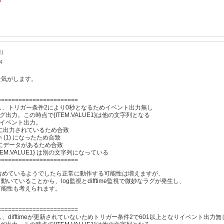
5
月)
4
な気がします。
=======================
だし、トリガー条件2により0秒となるためイベント出力無し
グ出力。この時点で{ITEM.VALUE1}は他の文字列となる
、イベント出力。
内に出力されているため合致
(1) になったため合致
内にデータがあるため合致
EM.VALUE1} は別の文字列になっている
=======================
含めているようでしたら正常に動作する可能性は増えますが、
いていることから、log監視とdifftime監視で微妙なラグが発生し、
可能性も考えられます。
=======================
、difftimeが更新されていないためトリガー条件2で601以上となりイベント出力無