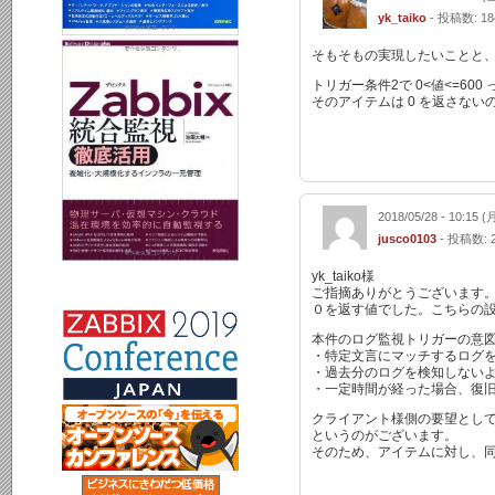
yk_taiko
- 投稿数: 18
そもそもの実現したいことと、
トリガー条件2で 0<値<=60
そのアイテムは 0 を返さない
2018/05/28 - 10:15 (
jusco0103
- 投稿数: 
yk_taiko様
ご指摘ありがとうございます
０を返す値でした。こちらの設定
本件のログ監視トリガーの意
・特定文言にマッチするログ
・過去分のログを検知しない
・一定時間が経った場合、復
クライアント様側の要望とし
というのがございます。
そのため、アイテムに対し、同様