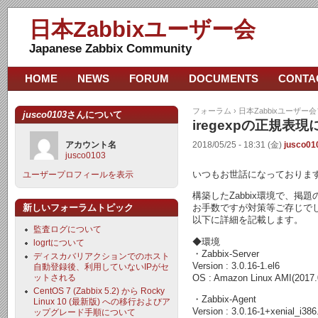
日本Zabbixユーザー会
Japanese Zabbix Community
HOME
NEWS
FORUM
DOCUMENTS
CONTA
フォーラム
›
日本Zabbixユーザー
jusco0103
さんについて
iregexpの正規
アカウント名
2018/05/25 - 18:31 (金)
jusco01
jusco0103
いつもお世話になっておりま
ユーザープロフィールを表示
構築したZabbix環境で、
新しいフォーラムトピック
お手数ですが対策等ご存じで
以下に詳細を記載します。
監査ログについて
◆環境
logrtについて
・Zabbix-Server
ディスカバリアクションでのホスト
Version : 3.0.16-1.el6
自動登録後、利用していないIPがセ
OS : Amazon Linux AMI(2017.
ットされる
CentOS 7 (Zabbix 5.2) から Rocky
・Zabbix-Agent
Linux 10 (最新版) への移行およびア
Version : 3.0.16-1+xenial_i386
ップグレード手順について