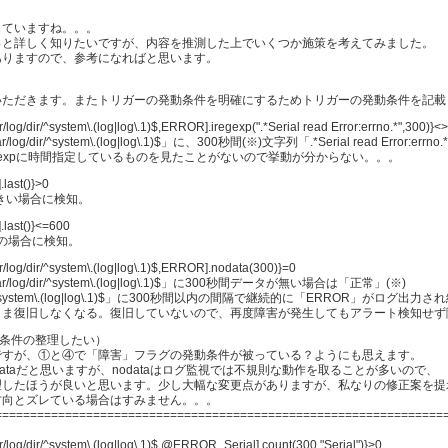
していますね。。。
っと詳しく知りたいですが、内容を推測した上でいくつか施策を考えてみました。
ありますので、参考になればと思います。
いただきます。またトリガーの発動条件を明確にするためトリガーの発動条件を記載
/log/dir/^system\.(log|log\.1)$,ERROR].iregexp(".*Serial read Error:errno.*",300)}<
/dir/^system\.(log|log\.1)$」に、300秒間(※)文字列「.*Serial read Error
egexpに時間指定しているものを見たことがないので挙動が分からない。。。
.last()}>0
り大きい場合に検知。
.last()}<=600
0以下の場合に検知。
r/log/dir/^system\.(log|log\.1)$,ERROR].nodata(300)}=0
og/dir/^system\.(log|log\.1)$」に300秒間データが無い場合は「正常」(※)
r/^system\.(log|log\.1)$」に300秒間以内の間隔で継続的に「ERROR」がログ出力
ま復旧しなくなる。復旧していないので、再度障害が発生してもアラート検知せず
発動条件の整理したい）
ですが、①と④で「障害」フラグの発動条件が被っている？ようにも思えます。
ataだと思いますが、nodataはログ監視では不規則な動作を取ることが多いので、
理したほうが良いと思います。少し大幅な変更点がありますが、私なりの修正案を提
方向とズレている場合はすみません。。。
================================================================
r/log/dir/^system\.(log|log\.1)$,@ERROR_Serial].count(300,"Serial")}>0