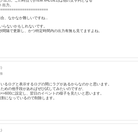
グ出力。この時点で{ITEM.VALUE1}は他の文字列となる
ント出力。
=======================
合、なかなか難しいですね...
いらないかもしれないです。
1秒間隔で更新し、かつ特定時間内の出力有無も見てますよね。
月)
28
ているログと表示するログの間にラグがあるからなのかと思います。
るための他手段があればぜひ試してみたいのですが、
0<=値<=600に設定し、翌日のイベントの様子を見たいと思います。
じ役割になっているので削除します。
土)