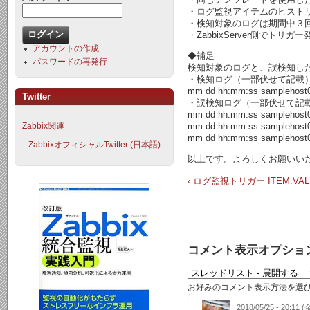
・ログ監視アイテムのヒスト
・検知対象のログは期間中３回
・ZabbixServer側でト
アカウントの作成
◆補足
パスワードの再発行
検知対象のログと、誤検知し
・検知ログ（一部伏せて記載
mm dd hh:mm:ss samplehost01 
Twitter
・誤検知ログ（一部伏せて記
mm dd hh:mm:ss samplehost01 A
mm dd hh:mm:ss samplehost01 
Zabbix関連
mm dd hh:mm:ss samplehost01 
ZabbixオフィシャルTwitter (日本語)
以上です。よろしくお願いい
‹ ログ監視トリガー ITEM.V
コメント表示オプショ
お好みのコメント表示方法を選
2018/05/25 - 20:11 (