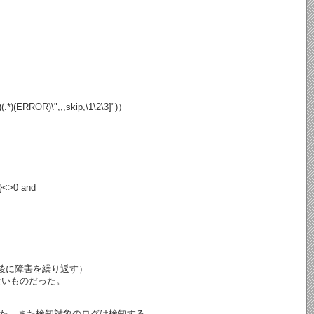
+)(.*)(ERROR)\",,,skip,\1\2\3]")）
)}<>0 and
分後に障害を繰り返す）
ないものだった。
た。また検知対象のログは検知する。