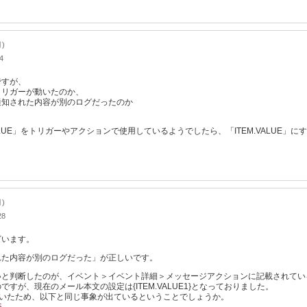
月)
4
ですが、
トリガーが動いたのか、
通知された内容が別のログだったのか
TVALUE」をトリガーやアクションで使用しているようでしたら、「ITEM.VALUE
月)
28
ざいます。
れた内容が別のログだった」が正しいです。
いと判断したのが、イベント＞イベント詳細＞メッセージアクションに記載されてい
すが、現在のメール本文の設定は{ITEM.VALUE1}となっておりました。
していたため、以下と同じ事象が出ているということでしょうか。