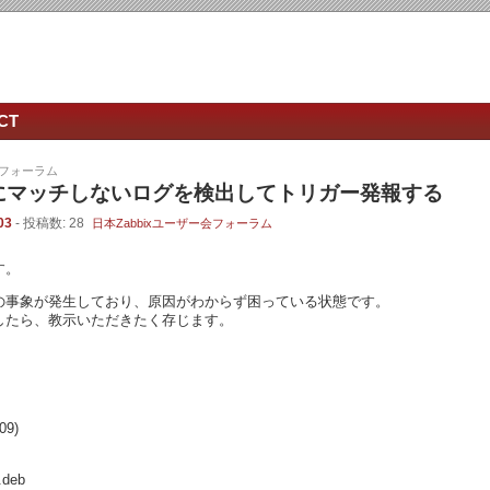
CT
会フォーラム
表現にマッチしないログを検出してトリガー発報する
03
- 投稿数: 28
日本Zabbixユーザー会フォーラム
す。
掲題の事象が発生しており、原因がわからず困っている状態です。
したら、教示いただきたく存じます。
09)
.deb