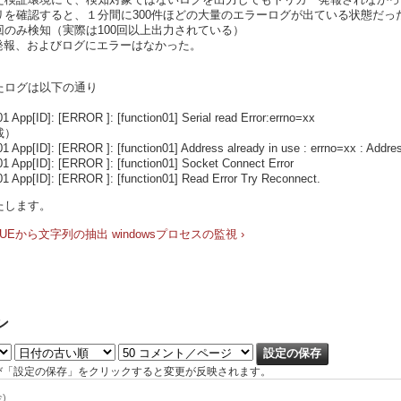
リを確認すると、１分間に300件ほどの大量のエラーログが出ている状態だっ
のみ検知（実際は100回以上出力されている）
リガー発報、およびログにエラーはなかった。
たログは以下の通り
）
App[ID]: [ERROR ]: [function01] Serial read Error:errno=xx
載）
pp[ID]: [ERROR ]: [function01] Address already in use : errno=xx : Addres
App[ID]: [ERROR ]: [function01] Socket Connect Error
App[ID]: [ERROR ]: [function01] Read Error Try Reconnect.
たします。
ALUEから文字列の抽出
windowsプロセスの監視 ›
ン
び「設定の保存」をクリックすると変更が反映されます。
金)