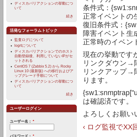
ディスカバリアクションの挙動につ
条件式：{sw1:snmpt
いて
正常イベントの
続き
復旧条件式：{sw1:snm
活発なフォーラムトピック
障害イベント生
監査ログについて
正常時のイベン
logrtについて
ディスカバリアクションでのホスト
現在の挙動です
自動登録後、利用していないIPがセ
ットされる
リンクダウン→
CentOS 7 (Zabbix 5.2) から Rocky
リンクアップ→
Linux 10 (最新版) への移行およびア
ップグレード手順について
ります。
ディスカバリアクションの挙動につ
いて
{sw1:snmptr
続き
は確認済です。
ユーザーログイン
よろしくお願い
ユーザー名：
*
‹ ログ監視でX
パスワード：
*