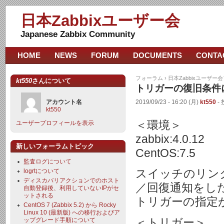
日本Zabbixユーザー会
Japanese Zabbix Community
HOME
NEWS
FORUM
DOCUMENTS
CONTA
フォーラム
›
日本Zabbixユーザー
kt550
さんについて
トリガーの復旧条件
アカウント名
2019/09/23 - 16:20 (月)
kt550
- 
kt550
＜環境＞
ユーザープロフィールを表示
zabbix:4.0.12
新しいフォーラムトピック
CentOS:7.5
監査ログについて
logrtについて
スイッチのリン
ディスカバリアクションでのホスト
／回復通知をし
自動登録後、利用していないIPがセ
ットされる
トリガーの指定
CentOS 7 (Zabbix 5.2) から Rocky
Linux 10 (最新版) への移行およびア
＜トリガー＞
ップグレード手順について