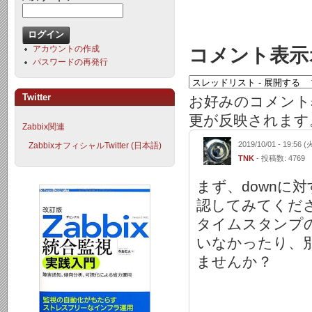
アカウントの作成
コメント表示
パスワードの再発行
Twitter
お好みのコメント
更が反映されます
Zabbix関連
2019/10/01 - 19:56 (
ZabbixオフィシャルTwitter (日本語)
TNK
- 投稿数: 4769
まず、downに
認してみてくだ
タイムスタンプ
いなかったり、別
ませんか？