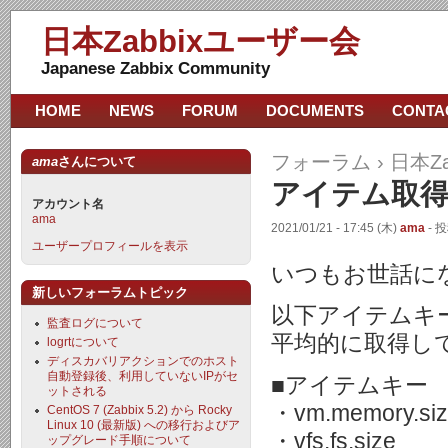
日本Zabbixユーザー会
Japanese Zabbix Community
HOME
NEWS
FORUM
DOCUMENTS
CONTA
フォーラム
›
日本Z
ama
さんについて
アイテム取
アカウント名
ama
2021/01/21 - 17:45 (木)
ama
- 投
ユーザープロフィールを表示
いつもお世話に
新しいフォーラムトピック
以下アイテムキ
監査ログについて
平均的に取得し
logrtについて
ディスカバリアクションでのホスト
自動登録後、利用していないIPがセ
■アイテムキー
ットされる
・vm.memory.si
CentOS 7 (Zabbix 5.2) から Rocky
Linux 10 (最新版) への移行およびア
・vfs.fs.size
ップグレード手順について