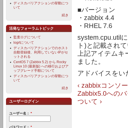
ディスカバリアクションの挙動につ
いて
■バージョン
続き
・zabbix 4.4
・RHEL 7.6
活発なフォーラムトピック
system.cp
監査ログについて
logrtについて
ト)と記載され
ディスカバリアクションでのホスト
上記アイテムキ
自動登録後、利用していないIPがセ
ットされる
ました。
CentOS 7 (Zabbix 5.2) から Rocky
Linux 10 (最新版) への移行およびア
ップグレード手順について
アドバイスをい
ディスカバリアクションの挙動につ
いて
‹ zabbixコ
続き
Zabbix5.0
ついて ›
ユーザーログイン
ユーザー名：
*
パスワード：
*