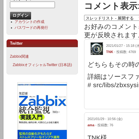
コメント表示
アカウントの作成
お好みのコメント
パスワードの再発行
更が反映されます
Twitter
2021/01/27 - 15:18 (
TNK
- 投稿数: 4769
Zabbix関連
どちらもその時
ZabbixオフィシャルTwitter (日本語)
詳細はソースフ
# src/libs/zbxsy
2021/01/29 - 10:56 (金)
ama
- 投稿数: 76
TNK様