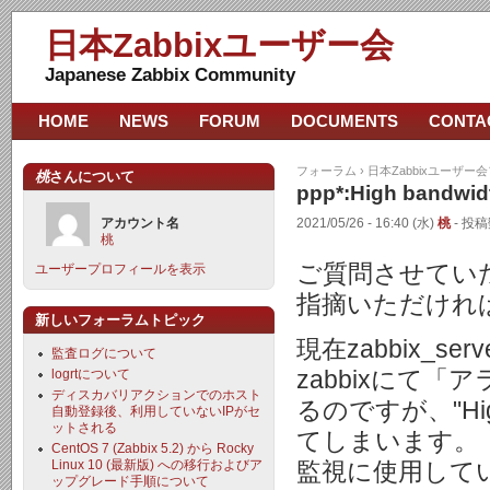
日本Zabbixユーザー会
Japanese Zabbix Community
HOME
NEWS
FORUM
DOCUMENTS
CONTA
フォーラム
›
日本Zabbixユーザー
桃
さんについて
ppp*:High bandw
アカウント名
2021/05/26 - 16:40 (水)
桃
- 投稿
桃
ご質問させてい
ユーザープロフィールを表示
指摘いただけれ
新しいフォーラムトピック
現在zabbix_s
監査ログについて
logrtについて
zabbixにて
ディスカバリアクションでのホスト
るのですが、"High
自動登録後、利用していないIPがセ
ットされる
てしまいます。
CentOS 7 (Zabbix 5.2) から Rocky
Linux 10 (最新版) への移行およびア
監視に使用しているテ
ップグレード手順について