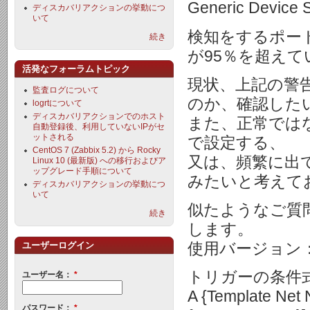
Generic D
ディスカバリアクションの挙動につ
いて
検知をするポー
続き
が95％を超え
活発なフォーラムトピック
現状、上記の警
監査ログについて
のか、確認した
logrtについて
ディスカバリアクションでのホスト
また、正常ではな
自動登録後、利用していないIPがセ
ットされる
で設定する、
CentOS 7 (Zabbix 5.2) から Rocky
又は、頻繁に出
Linux 10 (最新版) への移行およびア
ップグレード手順について
みたいと考えて
ディスカバリアクションの挙動につ
いて
似たようなご質
続き
します。
使用バージョン：zabbi
ユーザーログイン
トリガーの条件
ユーザー名：
*
A {Template Net 
パスワード：
*