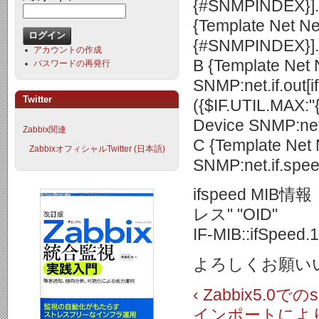
{#SNMPINDEX}].a
{Template Net Ne
{#SNMPINDEX}].l
アカウントの作成
B {Template Net
パスワードの再発行
SNMP:net.if.out
Twitter
({$IF.UTIL.MAX:
Device SNMP:net.
Zabbix関連
C {Template Net
ZabbixオフィシャルTwitter (日本語)
SNMP:net.if.spe
ifspeed MIB情報
レス" "OID"
IF-MIB::ifSpeed.
よろしくお願い
‹ Zabbix5.0
インポートにより