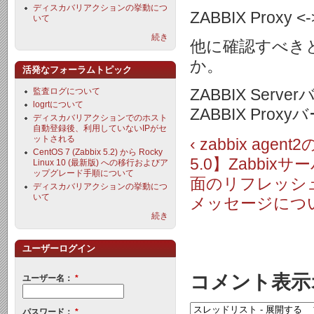
ディスカバリアクションの挙動につ
ZABBIX Pro
いて
続き
他に確認すべき
か。
活発なフォーラムトピック
ZABBIX Server
監査ログについて
logrtについて
ZABBIX Proxy
ディスカバリアクションでのホスト
自動登録後、利用していないIPがセ
ットされる
‹ zabbix a
CentOS 7 (Zabbix 5.2) から Rocky
5.0】Zabbi
Linux 10 (最新版) への移行およびア
ップグレード手順について
面のリフレッシ
ディスカバリアクションの挙動につ
いて
メッセージについ
続き
ユーザーログイン
コメント表示
ユーザー名：
*
パスワード：
*