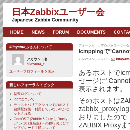
日本Zabbixユーザー会
Japanese Zabbix Community
HOME
NEWS
FORUM
DOCUMENTS
CONTA
フォーラム
›
日本Zabbixユーザー
kitayama_y
さんについて
icmppingで"Cannot d
アカウント名
2022/01/28 - 09:06 (金)
kitayam
kitayama_y
あるホストでic
ユーザープロフィールを表示
セージに"Cannot det
新しいフォーラムトピック
表示されます。
監査ログについて
logrtについて
そのホストはZAB
ディスカバリアクションでのホスト
zabbix_pr
自動登録後、利用していないIPがセ
ットされる
おりましたので
CentOS 7 (Zabbix 5.2) から Rocky
Linux 10 (最新版) への移行およびア
ZABBIX Pr
ップグレード手順について