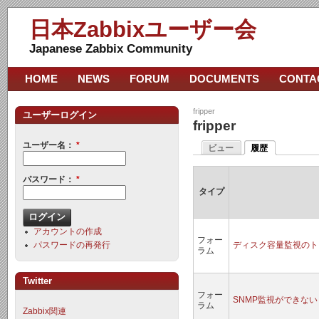
日本Zabbixユーザー会
Japanese Zabbix Community
HOME
NEWS
FORUM
DOCUMENTS
CONTA
fripper
ユーザーログイン
fripper
ユーザー名：
*
ビュー
履歴
パスワード：
*
タイプ
アカウントの作成
フォー
パスワードの再発行
ディスク容量監視のト
ラム
Twitter
フォー
SNMP監視ができない
ラム
Zabbix関連