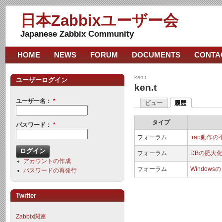
日本Zabbixユーザー会
Japanese Zabbix Community
HOME
NEWS
FORUM
DOCUMENTS
CONTA
ken.t
ユーザーログイン
ken.t
ユーザー名：
*
ビュー
履歴
タイプ
パスワード：
*
フォーラム
trap動作
フォーラム
DBの肥大
アカウントの作成
フォーラム
Window
パスワードの再発行
Twitter
Zabbix関連