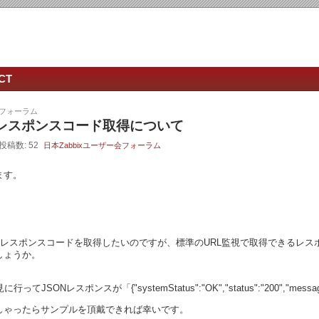
CT
会フォーラム
Nレスポンスコード取得について
 投稿数: 52
日本Zabbixユーザー会フォーラム
ます。
SNレスポンスコードを取得したいのですが、標準のURL監視で取得できるレ
しょうか。
ど)を見に行ってJSONレスポンスが「{"systemStatus":"OK","status":"200","
しゃったらサンプルを頂戴できれば幸いです。