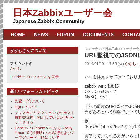
日本Zabbixユーザー会
Japanese Zabbix Community
HOME
NEWS
FORUM
DOCUMENTS
CONTA
フォーラム
›
日本Zabbixユーザー
かかし
さんについて
URL監視でのJSO
アカウント名
2016/01/19 - 17:35 (火)
かかし
-
かかし
いつも拝見させて頂いており
ユーザープロフィールを表示
zabbix ver：1.8.15
新しいフォーラムトピック
OS：CentOS 6.2
MySQL：5.1
監査ログについて
上記の環境のURL監視でJO
logrtについて
要があるという理解でよいで
ディスカバリアクションでのホスト
自動登録後、利用していないIPがセ
例）
ットされる
あるURL(http://:/test/ な
CentOS 7 (Zabbix 5.2) から Rocky
Linux 10 (最新版) への移行およびア
実装しておられる方がいらっ
ップグレード手順について