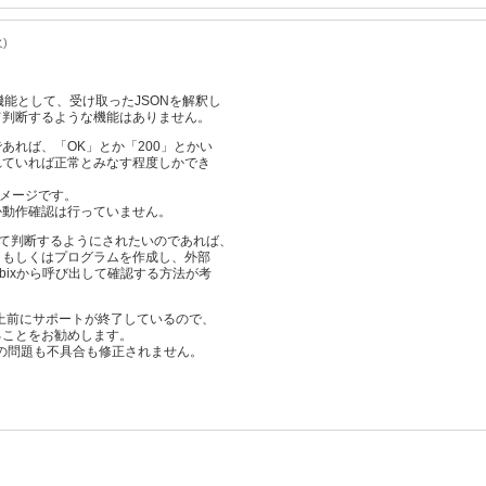
火)
の機能として、受け取ったJSONを解釈し
て判断するような機能はありません。
あれば、「OK」とか「200」とかい
れていれば正常とみなす程度しかでき
イメージです。
か動作確認は行っていません。
して判断するようにされたいのであれば、
トもしくはプログラムを作成し、外部
bixから呼び出して確認する方法が考
1年以上前にサポートが終了しているので、
ることをお勧めします。
性の問題も不具合も修正されません。