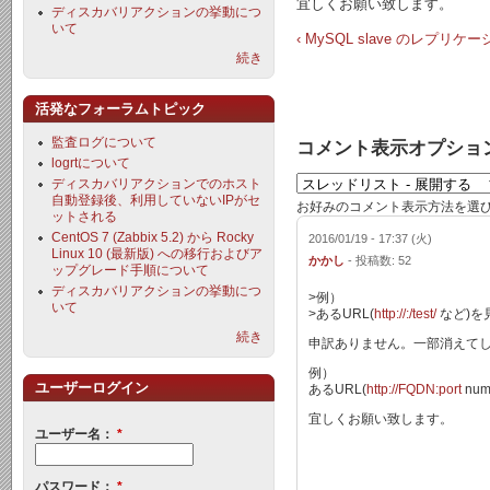
宜しくお願い致します。
ディスカバリアクションの挙動につ
いて
‹ MySQL slave のレプ
続き
活発なフォーラムトピック
監査ログについて
コメント表示オプショ
logrtについて
ディスカバリアクションでのホスト
自動登録後、利用していないIPがセ
お好みのコメント表示方法を選
ットされる
CentOS 7 (Zabbix 5.2) から Rocky
2016/01/19 - 17:37 (火)
Linux 10 (最新版) への移行およびア
かかし
- 投稿数: 52
ップグレード手順について
ディスカバリアクションの挙動につ
>例）
いて
>あるURL(
http://:/test/
など)を見に
続き
申訳ありません。一部消えて
例）
ユーザーログイン
あるURL(
http://FQDN:port
num
宜しくお願い致します。
ユーザー名：
*
パスワード：
*