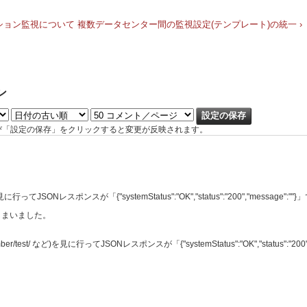
リケーション監視について
複数データセンター間の監視設定(テンプレート)の統一 ›
ン
び「設定の保存」をクリックすると変更が反映されます。
行ってJSONレスポンスが「{"systemStatus":"OK","status":"200","message
しまいました。
ber/test/ など)を見に行ってJSONレスポンスが「{"systemStatus":"OK","status":"