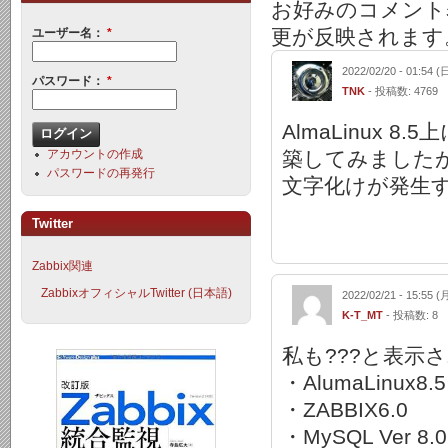
お好みのコメント
更が反映されます
ユーザー名：
*
2022/02/20 - 01:54 (
パスワード：
*
TNK
- 投稿数: 4769
AlmaLinux 8.
築してみました
アカウントの作成
パスワードの再発行
文字化けが発生
Twitter
Zabbix関連
ZabbixオフィシャルTwitter (日本語)
2022/02/21 - 15:55 (
K-T_MT
- 投稿数: 8
私も???と表示
・AlumaLinux8.5
・ZABBIX6.0
・MySQL Ver 8.0