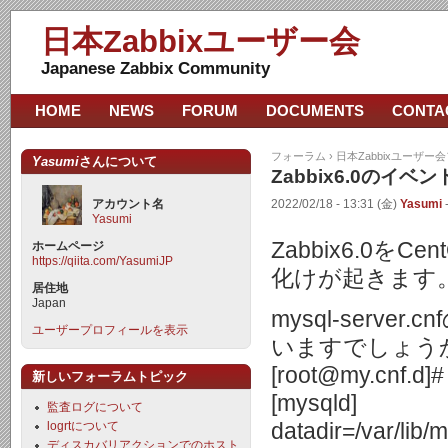
日本Zabbixユーザー会
Japanese Zabbix Community
HOME
NEWS
FORUM
DOCUMENTS
CONTA
フォーラム
›
日本Zabbixユーザー
Yasumi
さんについて
Zabbix6.0のイ
アカウント名
2022/02/18 - 13:31 (金)
Yasumi
Yasumi
Zabbix6.0
ホームページ
https://qiita.com/YasumiJP
化けが起きます
居住地
Japan
mysql-ser
ユーザープロフィールを表示
いますでしょう
[root@my.cnf.d]#
新しいフォーラムトピック
[mysqld]
監査ログについて
logrtについて
datadir=/var/lib/
ディスカバリアクションでのホスト