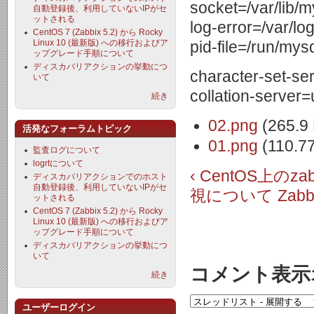
socket=/var/lib/
自動登録後、利用していないIPがセ
ットされる
log-error=/var/lo
CentOS 7 (Zabbix 5.2) から Rocky
Linux 10 (最新版) への移行およびア
pid-file=/run/mys
ップグレード手順について
ディスカバリアクションの挙動につ
character-set-se
いて
collation-server=
続き
02.png
(265.9
活発なフォーラムトピック
01.png
(110.7
監査ログについて
logrtについて
‹ CentOS上の
ディスカバリアクションでのホスト
自動登録後、利用していないIPがセ
視について
Zab
ットされる
CentOS 7 (Zabbix 5.2) から Rocky
Linux 10 (最新版) への移行およびア
ップグレード手順について
ディスカバリアクションの挙動につ
いて
コメント表示
続き
ユーザーログイン