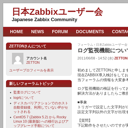
日本Zabbixユーザー会
Japanese Zabbix Community
HOME
NEWS
FORUM
DOCUMENTS
CONTA
フォーラム
›
日本Zabbixユーザー
ZETTON
さんについて
ログ監視機能につい
アカウント名
2011/06/08 - 14:52 (水)
ZETTON
ZETTON
初めましてZETTONと申しま
ユーザープロフィールを表示
現在ZABBIX導入検討をして
当フォーラムの情報を大変参
新しいフォーラムトピック
ログ監視機能の検証を行って
監査ログについて
解決方法がありましたらご教
logrtについて
■事象
ディスカバリアクションでのホスト
トリガーで設定した文字列が
自動登録後、利用していないIPがセ
設定文字列以外の文字が出現
ットされる
CentOS 7 (Zabbix 5.2) から Rocky
【質問】
Linux 10 (最新版) への移行およびア
下記動作をさせたいのですが
ップグレード手順について