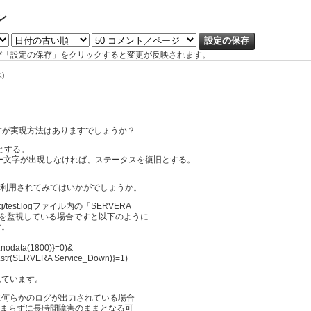
ン
び「設定の保存」をクリックすると変更が反映されます。
水)
すが実現方法はありますでしょうか？
とする。
ー文字が出現しなければ、ステータスを復旧とする。
()を利用されてみてはいかがでしょうか。
g/test.logファイル内の「SERVERA
文字列を監視している場合ですと以下のように
す。
].nodata(1800)}=0)&
g].str(SERVERA Service_Down)}=1)
れています。
に何らかのログが出力されている場合
当てはまらずに長時間障害のままとなる可