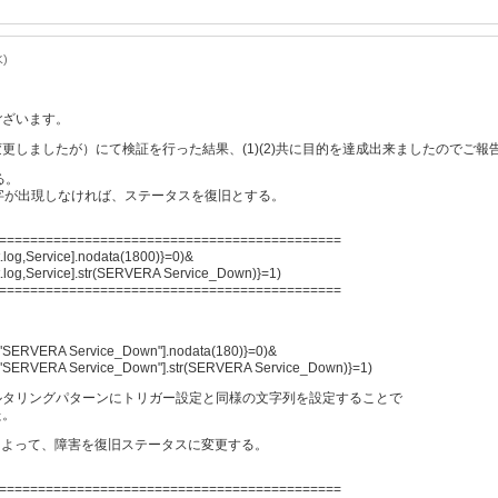
水)
ございます。
更しましたが）にて検証を行った結果、(1)(2)共に目的を達成出来ましたのでご報
る。
字が出現しなければ、ステータスを復旧とする。
============================================
.log,Service].nodata(1800)}=0)&
t.log,Service].str(SERVERA Service_Down)}=1)
============================================
g,"SERVERA Service_Down"].nodata(180)}=0)&
g,"SERVERA Service_Down"].str(SERVERA Service_Down)}=1)
ルタリングパターンにトリガー設定と同様の文字列を設定することで
た。
現によって、障害を復旧ステータスに変更する。
============================================