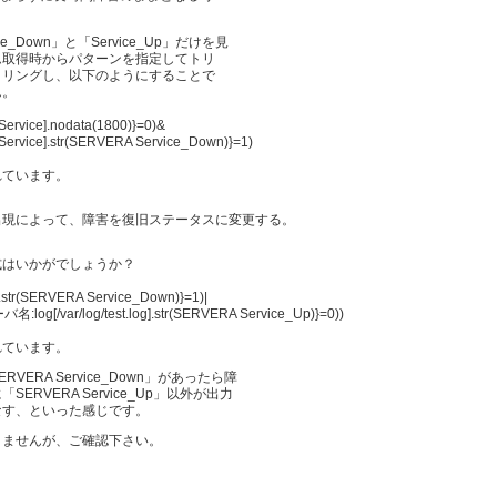
_Down」と「Service_Up」だけを見
ム取得時からパターンを指定してトリ
タリングし、以下のようにすることで
ん。
,Service].nodata(1800)}=0)&
,Service].str(SERVERA Service_Down)}=1)
れています。
列”出現によって、障害を復旧ステータスに変更する。
式はいかがでしょうか？
].str(SERVERA Service_Down)}=1)|
:log[/var/log/test.log].str(SERVERA Service_Up)}=0))
れています。
ERA Service_Down」があったら障
RVERA Service_Up」以外が出力
なす、といった感じです。
りませんが、ご確認下さい。