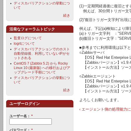
ディスカバリアクションの挙動につ
(1)一定期間経過後に復旧とす
いて
例えば、30分間トリガー文
続き
(2)”復旧トリガー文字列”
例えば、下記(a)検知により
活発なフォーラムトピック
(a)トリガー文字列 ：”SERVERA
監査ログについて
(b)復旧トリガー文字：”SERVER
logrtについて
■参考までに利用環境は以下
ディスカバリアクションでのホスト
○Zabbixサーバ
自動登録後、利用していないIPがセ
【OS】Red Hat Enterprise Linu
ットされる
【Zabbixバージョン】v1.9.
CentOS 7 (Zabbix 5.2) から Rocky
【インストール方法】ソー
Linux 10 (最新版) への移行およびア
ップグレード手順について
○Zabbixエージェント
ディスカバリアクションの挙動につ
【OS】Red Hat Enterprise Linu
いて
【Zabbixバージョン】v1.9.
続き
【インストール方法】ソー
よろしくお願いします。
ユーザーログイン
‹ エージェント側の処理能力
ユーザー名：
*
パスワード：
*