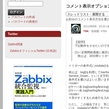
コメント表示オプショ
アカウントの作成
お好みのコメント表示方法を選
パスワードの再発行
2011/06/08 - 18:20 (
TNK
- 投稿数: 4769
Twitter
【質問】
Zabbix関連
下記動作をさせたいので
ZabbixオフィシャルTwitter (日本語)
(1)一定期間経過後に復旧
例えば、30分間トリガ
トリガーの条件式にnodata
例えば、log[]を利用して/var/lo
Service_Down」という
条件式を書けばよいと思いま
<code>
({サーバ名:log[/var/log/test.log
({サーバ名:log[/var/log/test.lo
</code>
※見やすくするため改行を入
ただし、この場合ですと、常
には、nodata()の条件に