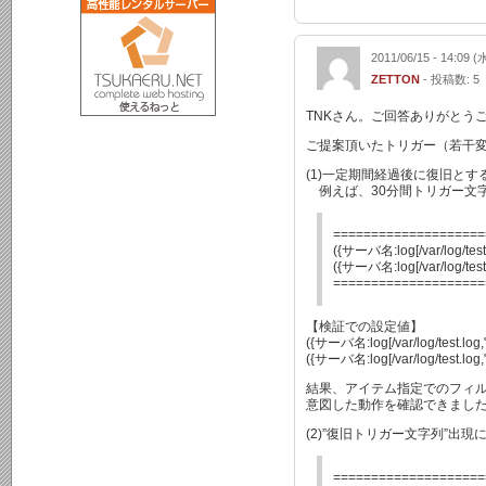
2011/06/15 - 14:09 (
ZETTON
- 投稿数: 5
TNKさん。ご回答ありがとう
ご提案頂いたトリガー（若干変
(1)一定期間経過後に復旧とす
例えば、30分間トリガー文
====================
({サーバ名:log[/var/log/test
({サーバ名:log[/var/log/tes
====================
【検証での設定値】
({サーバ名:log[/var/log/test.lo
({サーバ名:log[/var/log/test.lo
結果、アイテム指定でのフィ
意図した動作を確認できまし
(2)”復旧トリガー文字列”出
====================