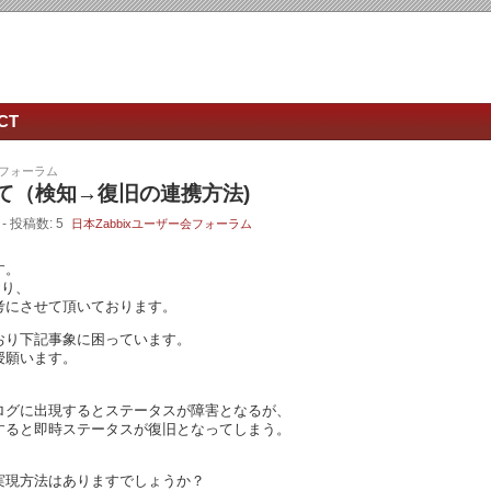
CT
会フォーラム
て（検知→復旧の連携方法)
- 投稿数: 5
日本Zabbixユーザー会フォーラム
す。
おり、
考にさせて頂いております。
おり下記事象に困っています。
授願います。
ログに出現するとステータスが障害となるが、
すると即時ステータスが復旧となってしまう。
実現方法はありますでしょうか？