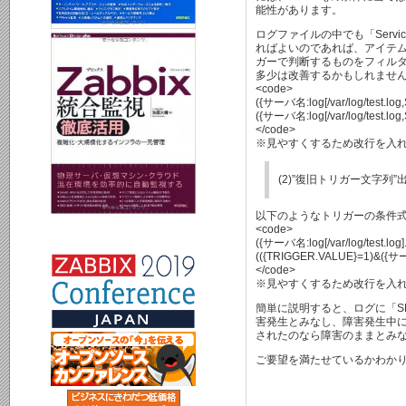
能性があります。
ログファイルの中でも「Service
ればよいのであれば、アイテ
ガーで判断するものをフィル
多少は改善するかもしれませ
<code>
({サーバ名:log[/var/log/test.log
({サーバ名:log[/var/log/test.log
</code>
※見やすくするため改行を入
(2)”復旧トリガー文字
以下のようなトリガーの条件
<code>
({サーバ名:log[/var/log/test.log
(({TRIGGER.VALUE}=1)&({サーバ名
</code>
※見やすくするため改行を入
簡単に説明すると、ログに「SERV
害発生とみなし、障害発生中に「SE
されたのなら障害のままとみ
ご要望を満たせているかわか