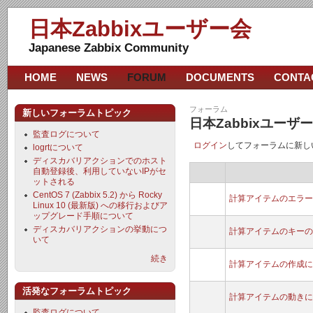
日本Zabbixユーザー会
Japanese Zabbix Community
HOME
NEWS
FORUM
DOCUMENTS
CONTA
フォーラム
新しいフォーラムトピック
日本Zabbixユー
監査ログについて
ログイン
してフォーラムに新し
logrtについて
ディスカバリアクションでのホスト
自動登録後、利用していないIPがセ
ットされる
CentOS 7 (Zabbix 5.2) から Rocky
計算アイテムのエラー
Linux 10 (最新版) への移行およびア
ップグレード手順について
ディスカバリアクションの挙動につ
計算アイテムのキーの
いて
続き
計算アイテムの作成に
活発なフォーラムトピック
計算アイテムの動きに
監査ログについて