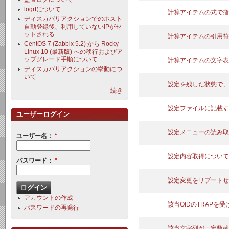
logrtについて
計算アイテムの式で指
ディスカバリアクションでのホスト
自動登録後、利用していないIPがセ
ットされる
計算アイテムの引用符
CentOS 7 (Zabbix 5.2) から Rocky
Linux 10 (最新版) への移行およびア
ップグレード手順について
計算アイテムの文字表
ディスカバリアクションの挙動につ
いて
設定を残した状態で、
続き
設定ファイルに記載す
ユーザーログイン
設定メニューの読み取
ユーザー名：
*
設定内容取得について
パスワード：
*
設定変更をリブートせ
アカウントの作成
該当OIDのTRAPを
パスワードの再発行
該当文字列が一定数検