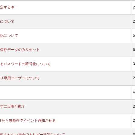
定するキー
2
について
2
記について
5
保存データのみリセット
6
るパスワードの暗号化について
3
り専用ユーザーについて
2
4
ずに反映可能？
2
受けたら無条件でイベント通知させる
2
知されない場合のトリガー設定について
3