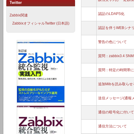
Twitter
認証のLDAPS化
Zabbix関連
ZabbixオフィシャルTwitter (日本語)
認証を伴うWEBシナ
警告の色について
質問：zabbix3.4 S
質問：特定の時間帯に
追加Mibを読み取らせる方
送信メッセージ(通報
通信の暗号化に付いて
通信方法について