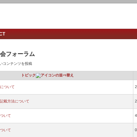
CT
ザー会フォーラム
いコンテンツを投稿
トピック
について
2
記載方法について
2
ついて
4
ついて
0