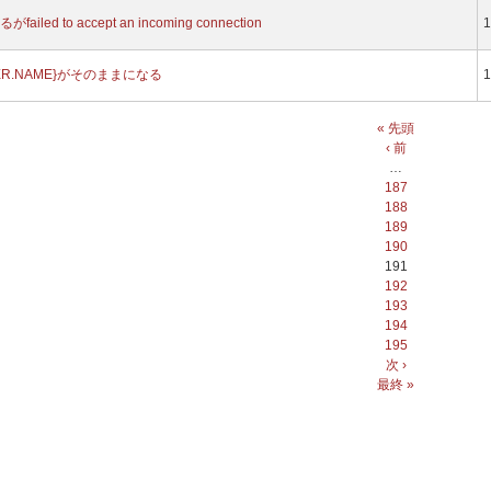
d to accept an incoming connection
1
ER.NAME}がそのままになる
1
« 先頭
‹ 前
…
187
188
189
190
191
192
193
194
195
次 ›
最終 »