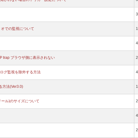
3
リオでの監視について
1
4
NMP trap ブラウザ側に表示されない
2
ログ監視を除外する方法
4
法(Ver3.0)
1
メール)のサイズについて
2
4
2