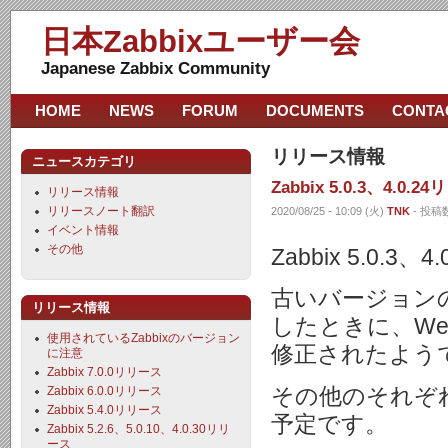
日本Zabbixユーザー会
Japanese Zabbix Community
HOME
NEWS
FORUM
DOCUMENTS
CONTA
リリース情報
ニュースカテゴリ
Zabbix 5.0.3、4.0.2
リリース情報
リリースノート翻訳
2020/08/25 - 10:09 (火)
TNK
- 投稿数
イベント情報
その他
Zabbix 5.0.
古いバージョンのP
リリース情報
したときに、W
使用されているZabbixのバージョン
修正されたよう
に注意
Zabbix 7.0.0リリース
その他のそれぞ
Zabbix 6.0.0リリース
Zabbix 5.4.0リリース
予定です。
Zabbix 5.2.6、5.0.10、4.0.30リリ
ース