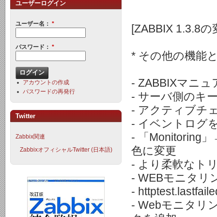
ユーザーログイン
ユーザー名：
*
[ZABBIX 1.3.8
パスワード：
*
* その他の機能
- ZABBIXマ
アカウントの作成
パスワードの再発行
- サーバ側のキ
- アクティブチ
Twitter
- イベントログ
- 「Monito
Zabbix関連
色に変更
ZabbixオフィシャルTwitter (日本語)
- より柔軟なトリガー
- WEBモニタ
- httptest.la
- Webモニタ