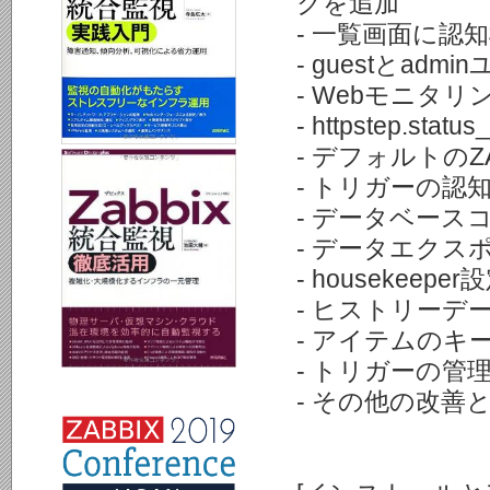
クを追加
- 一覧画面に認知機
- guestとa
- Webモニタ
- httpstep.st
- デフォルトの
- トリガーの認
- データベースコ
- データエクスポ
- housekee
- ヒストリーデ
- アイテムのキ
- トリガーの管
- その他の改善