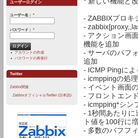
* 新しい機能と
ユーザーログイン
ユーザー名：
*
- ZABBIX
- zabbix[proxy,
,l
パスワード：
*
- アクション
機能を追加
- サーバのパフ
アカウントの作成
パスワードの再発行
追加
- ICMP Pi
Twitter
- icmppingの
- イベント画面
Zabbix関連
- フロントエン
ZabbixオフィシャルTwitter (日本語)
- icmppin
- 1秒間あた
ト値を100行に
- 多数のバフフ