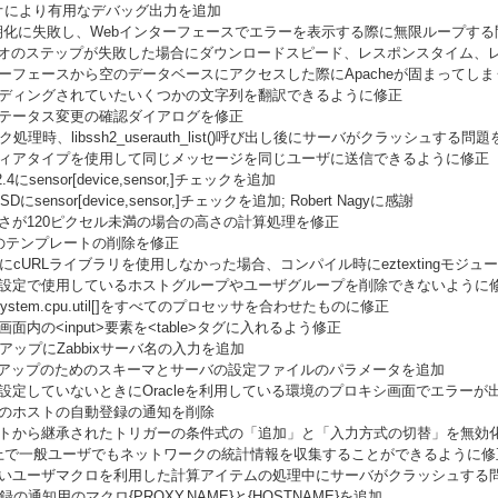
リオにより有用なデバッグ出力を追加
の初期化に失敗し、Webインターフェースでエラーを表示する際に無限ループす
ナリオのステップが失敗した場合にダウンロードスピード、レスポンスタイム
ンターフェースから空のデータベースにアクセスした際にApacheが固まってし
ーディングされていたいくつかの文字列を翻訳できるように修正
ステータス変更の確認ダイアログを修正
ック処理時、libssh2_userauth_list()呼び出し後にサーバがクラッシュする問
ディアタイプを使用して同じメッセージを同じユーザに送信できるように修正
 2.4にsensor[device,sensor,
]チェックを追加
SDにsensor[device,sensor,
]チェックを追加; Robert Nagyに感謝
高さが120ピクセル未満の場合の高さの計算処理を修正
ルのテンプレートの削除を修正
gure時にcURLライブラリを使用しなかった場合、コンパイル時にeztexting
プト設定で使用しているホストグループやユーザグループを削除できないように
のsystem.cpu.util[]をすべてのプロセッサを合わせたものに修正
画面内の<input>要素を<table>タグに入れるよう修正
トアップにZabbixサーバ名の入力を追加
ットアップのためのスキーマとサーバの設定ファイルのパラメータを追加
を設定していないときにOracleを利用している環境のプロキシ画面でエラーが
済のホストの自動登録の通知を削除
レートから継承されたトリガーの条件式の「追加」と「入力方式の切替」を無効
SD上で一般ユーザでもネットワークの統計情報を収集することができるように修正; R
はないユーザマクロを利用した計算アイテムの処理中にサーバがクラッシュする
登録の通知用のマクロ{PROXY.NAME}と{HOSTNAME}を追加