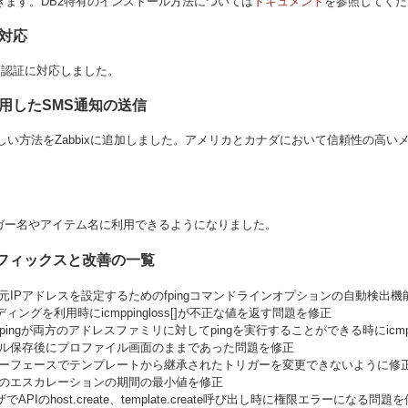
できます。DB2特有のインストール方法については
ドキュメント
を参照してくだ
に対応
TLM認証に対応しました。
を利用したSMS通知の送信
しい方法をZabbixに追加しました。アメリカとカナダにおいて信頼性の高
ガー名やアイテム名に利用できるようになりました。
バグフィックスと改善の一覧
信元IPアドレスを設定するためのfpingコマンドラインオプションの自動検出機
ンディングを利用時にicmppingloss[]が不正な値を返す問題を修正
 fpingが両方のアドレスファミリに対してpingを実行することができる時にicmp
イル保存後にプロファイル画面のままであった問題を修正
ンターフェースでテンプレートから継承されたトリガーを変更できないように修
ンのエスカレーションの期間の最小値を修正
ーザでAPIのhost.create、template.create呼び出し時に権限エラーになる問題