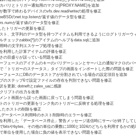
スカバリとトリガー通知用のマクロ{PROXY.NAME}を追加
が数字で終わるデバイスのvfs.dev.read/writeの処理を修正
とFreeBSDのnet.tcp.listenが返す値のデータ型を修正
.users.numが返す値のデータ型を修正
利用したトリガーの更新を修正
テキスト、文字列のデータ型を持つアイテムも利用できるようにログトリガーウ
ルチェックzabbix[*]のアイテムのヘルプをdata.sqlに追加
DB2利用時の文字列エスケープ処理を修正
式を利用した計算アイテムの評価を修正
高さの目盛りが誤っている問題を修正
ンターフェースのアイテムのキーのバリデーションとサーバ上の通知マクロのパ
ンで「トリガーのステータス」タイプの画面をインポートした際の問題を修正
ンターフェースにDBのデータストアが分割されている場合の設定項目を追加
ップのステップ6で設定ファイルの存在を判別できない問題を修正
を更新; dotneftとzalex_uaに感謝
ureスクリプトの出力を改善
コメント画面から誤った画面に戻ってしまう問題を修正
ートのトリガーの更新をリンク先のトリガーに反映する処理を修正
利用したホストの削除を修正
greSQLデータベース利用時のホスト削除時のエラーを修正
プトを利用した「データベース停止」警告メッセージ送信時にサーバが終了して
でbitsやbytes、その他の単位の乗数に1000と1024のどちらを利用するかの
ロで単位を使用した場合に負の値を表示できない問題を修正