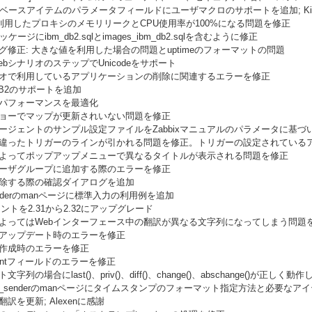
タベースアイテムのパラメータフィールドにユーザマクロのサポートを追加; Kirill
te3を利用したプロキシのメモリリークとCPU使用率が100%になる問題を修正
ッケージにibm_db2.sqlとimages_ibm_db2.sqlを含むように修正
バグ修正: 大きな値を利用した場合の問題とuptimeのフォーマットの問題
ebシナリオのステップでUnicodeをサポート
ナリオで利用しているアプリケーションの削除に関連するエラーを修正
M DB2のサポートを追加
のパフォーマンスを最適化
ショーでマップが更新されいない問題を修正
owsエージェントのサンプル設定ファイルをZabbixマニュアルのパラメータに基づ
に間違ったトリガーのラインが引かれる問題を修正。トリガーの設定されている
によってポップアップメニューで異なるタイトルが表示される問題を修正
ユーザグループに追加する際のエラーを修正
削除する際の確認ダイアログを追加
x_senderのmanページに標準入力の利用例を追加
uフォントを2.31から2.32にアップグレード
によってはWebインターフェース中の翻訳が異なる文字列になってしまう問題
のアップデート時のエラーを修正
プ作成時のエラーを修正
Parentフィールドのエラーを修正
文字列の場合にlast()、priv()、diff()、change()、abschange()が正し
bbix_senderのmanページにタイムスタンプのフォーマット指定方法と必要な
翻訳を更新; Alexenに感謝