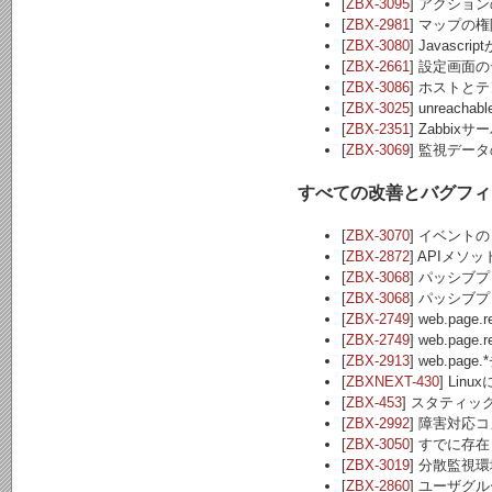
[
ZBX-3095
] アクショ
[
ZBX-2981
] マップの
[
ZBX-3080
] Javas
[
ZBX-2661
] 設定画面
[
ZBX-3086
] ホストと
[
ZBX-3025
] unreacha
[
ZBX-2351
] Zabb
[
ZBX-3069
] 監視デ
すべての改善とバグフィ
[
ZBX-3070
] イベント
[
ZBX-2872
] APIメ
[
ZBX-3068
] パッシブ
[
ZBX-3068
] パッシブ
[
ZBX-2749
] web.pa
[
ZBX-2749
] web.p
[
ZBX-2913
] web.p
[
ZBXNEXT-430
] Linu
[
ZBX-453
] スタティック
[
ZBX-2992
] 障害対
[
ZBX-3050
] すでに
[
ZBX-3019
] 分散監視
[
ZBX-2860
] ユーザグ