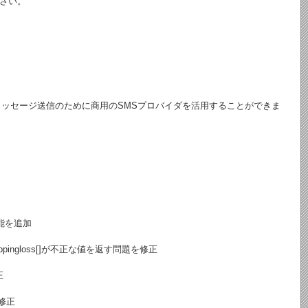
さい。
いメッセージ送信のために商用のSMSプロバイダを活用することができま
能を追加
pingloss[]が不正な値を返す問題を修正
正
を修正