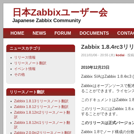
日本Zabbixユーザー会
Japanese Zabbix Community
HOME
NEWS
FORUM
DOCUMENTS
CONTA
Zabbix 1.8.4r
ニュースカテゴリ
2011/01/06 - 20:55 (木)
kodai
- 投稿
リリース情報
リリースノート翻訳
2010年12月23日
イベント情報
その他
Zabbix SIAはZabbix 1.
Zabbixはオープンソース
ることができます。ライセン
リリースノート翻訳
このドキュメントはZabbix
Zabbix 1.8.13リリースノート翻訳
Zabbix 1.8.12リリースノート翻訳
このリリースにはZabbix 
Zabbix 1.8.12rc2リリースノート翻
することができます。
訳
Zabbix 1.8.12rc1リリースノート翻
このリリースは正式バージョ
訳
Zabbix 1.8でノード
Zabbix 2.0.0rc2リリースノート翻訳