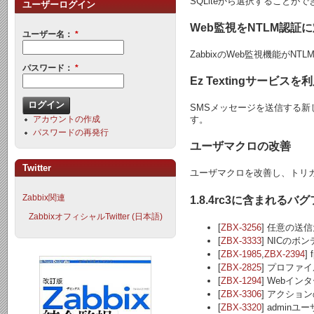
SQLiteから選択することが
ユーザーログイン
Web監視をNTLM認証
ユーザー名：
*
ZabbixのWeb監視機能がN
パスワード：
*
Ez Textingサービス
SMSメッセージを送信する新
アカウントの作成
す。
パスワードの再発行
ユーザマクロの改善
Twitter
ユーザマクロを改善し、トリ
Zabbix関連
1.8.4rc3に含まれる
ZabbixオフィシャルTwitter (日本語)
[
ZBX-3256
] 任意の送
[
ZBX-3333
] NICのボ
[
ZBX-1985
,
ZBX-2394
]
[
ZBX-2825
] プロファ
[
ZBX-1294
] Webイ
[
ZBX-3306
] アクショ
[
ZBX-3320
] adminユ