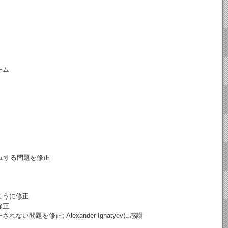
ーム
ッシュする問題を修正
ように修正
修正
を修正; Alexander Ignatyevに感謝