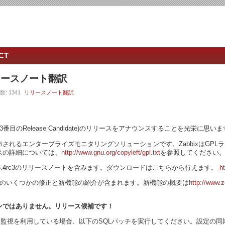
CT
c3リリースノート翻訳
数: 1341
リリースノート翻訳
8.4rc3 (3番目のRelease Candidate)のリリースをアナウンスすることを光栄に思い
で配布されるエンタープライズモニタリングソリューションです。ZabbixはG
スの詳細については、
http://www.gnu.org/copyleft/gpl.txt
を参照してください
 1.8.4rc3のリリースノートを含みます。ダウンロードはこちらから行えます。
h
1.8.xのいくつかの修正と新機能の紹介が含まれます。新機能の概要は
http://www.
ンではありません。リリース候補です！
構成の分散監視を利用している場合、以下のSQLパッチを実行してください。設定