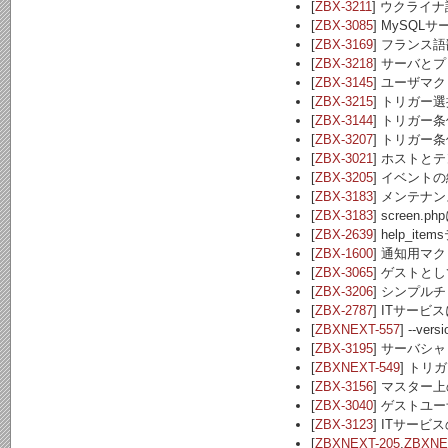
[
ZBX-3211
] ウクライナ
[
ZBX-3085
] MySQL
[
ZBX-3169
] フランス語
[
ZBX-3218
] サーバと
[
ZBX-3145
] ユーザマ
[
ZBX-3215
] トリガー
[
ZBX-3144
] トリガー
[
ZBX-3207
] トリガー
[
ZBX-3021
] ホストと
[
ZBX-3205
] イベント
[
ZBX-3183
] メンテナ
[
ZBX-3183
] scree
[
ZBX-2639
] help_ite
[
ZBX-1600
] 通知用マク
[
ZBX-3065
] ゲストとし
[
ZBX-3206
] シンプル
[
ZBX-2787
] ITサービ
[
ZBXNEXT-557
] --
[
ZBX-3195
] サーバシ
[
ZBXNEXT-549
] トリガ
[
ZBX-3156
] マスター上
[
ZBX-3040
] ゲストユ
[
ZBX-3123
] ITサービ
[
ZBXNEXT-205
,
ZBXNE