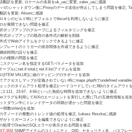
語翻訳を更新; ロケールの名前をuk_uaに変更; zalex_uaに感謝
サーバのシャットダウン後にProxyのデータ送信が停止してしまう問題を修正; Takano
翻訳を更新; Alixenに感謝
プロキシのビルド時にデフォルトでlibcurlを利用しないように修正
クロが展開できない問題を修正
選択ポップアップのグループによるフィルタリングを修正
条件式ポップアップの既存の条件式の解析を削除
条件式でWebアイテムをクリックできるように修正
テンプレートのトリガーの依存関係を作成できるように修正
の継続時間の誤りを修正
ンスの権限の問題を修正
n.phpにスクリーン名を指定するGETパラメータを追加
msテーブルにnet.if.totalとnet.if.listアイテムを追加
ロ{ITEM.VALUE}に値のマッピングのサポートを追加
てアクセスしマップが定義されていない時にmaps.php内でundefined vari
チェックのタイムアウト処理を修正(ハードコードしていた3秒のタイムアウトを
スに1:111、23:67、4:66といった無効な時間を追加できないように修正
versionフラグを利用してAIXのエージェントを実行した際にTLの互換性情報を追
ャットダウン中にトレンドデータの同期が遅かった問題を修正
ー関数strlen()を追加
の子ノードの整数のトレンド値の処理を修正; Łukasz Reszkaに感謝
ーザがトリガーコメントを編集できないように修正
スの処理でOracleのSQLエラーが表示される問題を修正
XT-355
] SNMPアイテムのコミュニティ、OID、セキュリティ名、パスフ