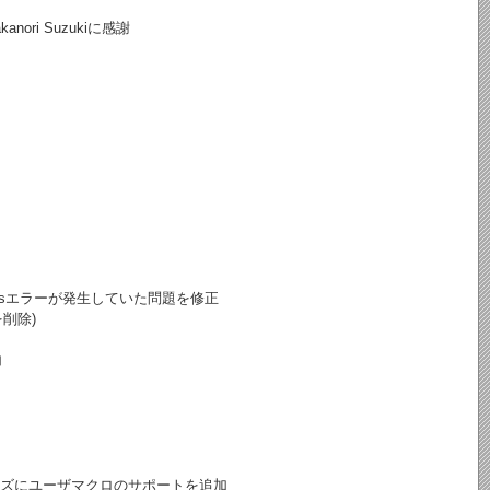
ri Suzukiに感謝
ablesエラーが発生していた問題を修正
削除)
加
レーズにユーザマクロのサポートを追加