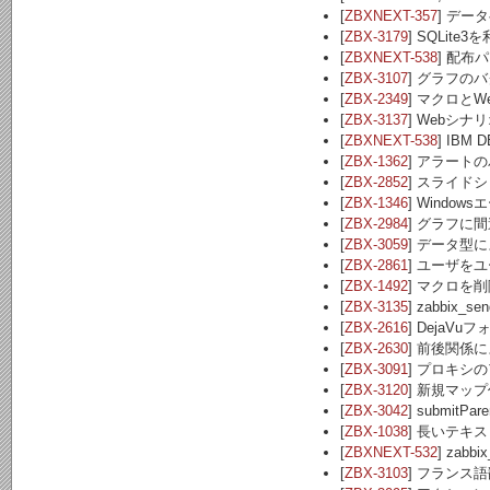
[
ZBXNEXT-357
] デー
[
ZBX-3179
] SQLi
[
ZBXNEXT-538
] 配布パ
[
ZBX-3107
] グラフの
[
ZBX-2349
] マクロとW
[
ZBX-3137
] Webシ
[
ZBXNEXT-538
] IB
[
ZBX-1362
] アラート
[
ZBX-2852
] スライド
[
ZBX-1346
] Wind
[
ZBX-2984
] グラフ
[
ZBX-3059
] データ型
[
ZBX-2861
] ユーザを
[
ZBX-1492
] マクロを
[
ZBX-3135
] zabbi
[
ZBX-2616
] DejaV
[
ZBX-2630
] 前後関係
[
ZBX-3091
] プロキシ
[
ZBX-3120
] 新規マッ
[
ZBX-3042
] submit
[
ZBX-1038
] 長いテキスト
[
ZBXNEXT-532
] za
[
ZBX-3103
] フランス語