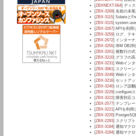
[
ZBXNEXT-564
] ディ
[
ZBX-3269
] 名前の末尾
[
ZBX-3115
] Solaris
[
ZBX-3115
] system
[
ZBX-3267
] APIを
[
ZBX-3259
] ログ、
[
ZBX-2672
] インターナ
[
ZBX-3255
] IBM 
[
ZBX-3201
] 複数行の
[
ZBX-3210
] グラフの
[
ZBX-3231
] Webイ
[
ZBX-3061
] スクリー
[
ZBX-3249
] Webイ
[
ZBX-3216
] セットア
[
ZBX-3240
] ロシア語翻訳
[
ZBX-3229
] config
[
ZBX-3222
] 障害対応
[
ZBX-2577
] テンプレ
[
ZBX-3221
] APIを
[
ZBX-3220
] Post
[
ZBX-2293
] スクリ
[
ZBX-3184
] 通知マクロ
[
ZBX-3184
] 通知マク