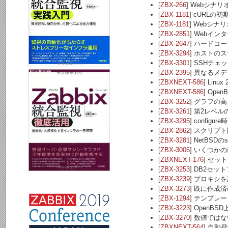
[
ZBX-266
] Webシナ
[
ZBX-1181
] cURL
[
ZBX-1181
] Webシ
[
ZBX-2851
] Webイ
[
ZBX-2647
] ハードコ
[
ZBX-3294
] ホストの
[
ZBX-3301
] SSHチェ
[
ZBX-2395
] 異なるメ
[
ZBXNEXT-586
] Linux
[
ZBXNEXT-586
] OpenB
[
ZBX-3252
] グラフの
[
ZBX-3261
] 第2レベ
[
ZBX-3295
] confi
[
ZBX-2862
] スクリ
[
ZBX-3281
] NetBSD
[
ZBX-3006
] いくつかの
[
ZBXNEXT-176
] セッ
[
ZBX-3253
] DB2セ
[
ZBX-3239
] プロキシ
[
ZBX-3273
] 既に作成
[
ZBX-1294
] テンプ
[
ZBX-3223
] OpenB
[
ZBX-3270
] 数値で
[
ZBXNEXT-564
] 自動