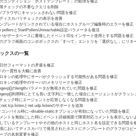
ンのコンディション「ホストテンプレート」の処理を修正
権限チェックの不要なクエリを削除
criptがブラウザにキャッシュされない問題を修正
のディスカバリチェックの表示を改善
テンプレートがリンクされている場合にホストグループ編集時のエラーを修正
ble pollersとStartPollersUnreachable設定パラメータを復活
ixサーバがデータベースに重複したイベントIDをインサート使用とする問題を修正
ータのグラフ画面のコンボボックスの「すべて」エントリを「選択なし」にリネ
ックスの一覧
の日付フォーマットの矛盾を修正
ソッドの一貫性を大幅に改善
プロキシの処理中にサーバがクラッシュする可能性がある問題を修正
プロキシの処理中のサーバのメモリリークを修正
ge.regexp[]のlengthパラメータが無視されていた問題を修正
age.regexp[]利用時にとても長い文字列に一致した場合にエージェントがクラ
age.*チェック時にエージェントが応答しなくなる問題を修正
xにnet.tcp.listenとnet.udp.listenのサポートを追加
コンパイル時に--disable-staticオプションが有効になっていた問題を修正
応コメントを無効にした時にイベント詳細画面で障害対応コメントを表示しない
存在しているテンプレートやその他のホストと同じホスト名を設定できる問題を
環境においてディスカバリで発見されたホストにテンプレートのグラフがコピーされない問題
ループの名前変更を修正