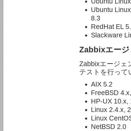
Ubuntu Linux
Ubuntu Linux,
8.3
RedHat EL 5.3
Slackware Li
Zabbixエー
Zabbixエー
テストを行って
AIX 5.2
FreeBSD 4.x, 
HP-UX 10.x, 
Linux 2.4.x, 2
Linux CentO
NetBSD 2.0